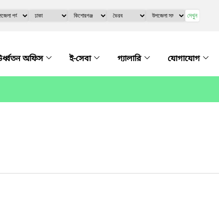
দেখুন
র্ধ্বতন অফিস
ই-সেবা
গ্যালারি
যোগাযোগ