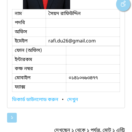
নাম
সৈয়দ রাফিউদ্দিন
পদবি
অফিস
ইমেইল
rafi.du26
@gmail.com
ফোন (অফিস)
ইন্টারকম
কক্ষ নম্বর
মোবাইল
০১৪১০৬৯৩৪৭৭
ফ্যাক্স
ভিকার্ড ডাউনলোড করুন
•
দেখুন
১
দেখছেন ১ থেকে ১ পর্যন্ত, মোট ১ এন্ট্রি