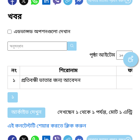
আপনার মতামত প্রদান করুন
খবর
এডভান্সড অপশনগুলো দেখান
পৃষ্ঠা আইটেম
নং
শিরোনাম
ফাইল
১
প্রতিবন্ধী ভাতার জন্য আবেদন
১
আর্কাইভ দেখুন
দেখছেন ১ থেকে ১ পর্যন্ত, মোট ১ এন্ট্রি
এই কনটেন্টটি শেয়ার করতে ক্লিক করুন
আপনার মতামত প্রদান করুন